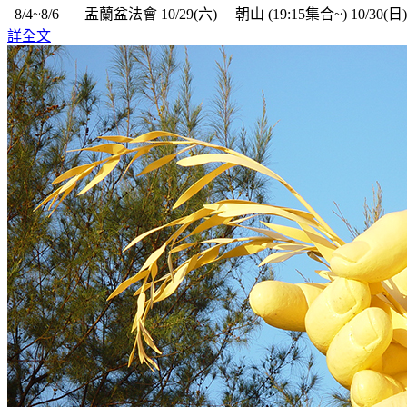
8/4~8/6 盂蘭盆法會 10/29(六) 朝山 (19:15集合~) 10/30(日) 義
詳全文