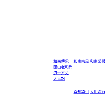
和南傳承
和南宗風
和南榮譽
開山老和尚
道一方丈
大事記
善知導引
大用流行