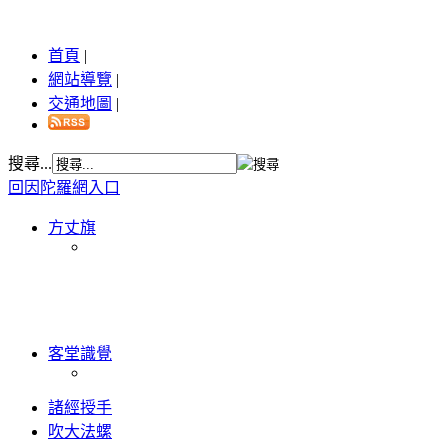
首頁
|
網站導覽
|
交通地圖
|
搜尋...
回因陀羅網入口
方丈旗
客堂識覺
諸經授手
吹大法螺