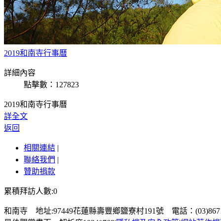
2019和南寺行事曆
詳細內容
點擊數：127823
2019和南寺行事曆
詳全文
返回
相關連結
|
聯絡我們
|
贊助捐款
累積拜訪人數:0
和南寺 地址:97449花蓮縣壽豐鄉鹽寮村191號 電話：(03)867100