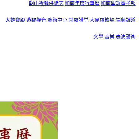
朝山祈願供諸天
和南年度行事曆
和南聖眾電子報
大雄寶殿
造福觀音
藝術中心
甘露講堂
大毘盧檀場
禪藝詩道
文學
音樂
表演藝術