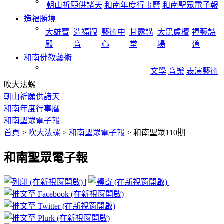
朝山祈願供諸天
和南年度行事曆
和南聖眾電子報
造福勝境
大雄寶
造福觀
藝術中
甘露講
大毘盧檀
禪藝詩
殿
音
心
堂
場
道
和南佛教藝術
文學
音樂
表演藝術
吹大法螺
朝山祈願供諸天
和南年度行事曆
和南聖眾電子報
首頁
>
吹大法螺
>
和南聖眾電子報
>
和南聖眾110期
和南聖眾電子報
|