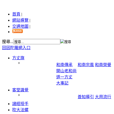
首頁
|
網站導覽
|
交通地圖
|
搜尋...
回因陀羅網入口
方丈旗
和南傳承
和南宗風
和南榮譽
開山老和尚
道一方丈
大事記
客堂識覺
善知導引
大用流行
諸經授手
吹大法螺