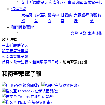
朝山祈願供諸天
和南年度行事曆
和南聖眾電子報
造福勝境
大雄寶
造福觀
藝術中
甘露講
大毘盧檀
禪藝詩
殿
音
心
堂
場
道
和南佛教藝術
文學
音樂
表演藝術
吹大法螺
朝山祈願供諸天
和南年度行事曆
和南聖眾電子報
首頁
>
吹大法螺
>
和南聖眾電子報
>
和南聖眾112期
和南聖眾電子報
|