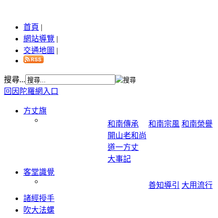
首頁
|
網站導覽
|
交通地圖
|
搜尋...
回因陀羅網入口
方丈旗
和南傳承
和南宗風
和南榮譽
開山老和尚
道一方丈
大事記
客堂識覺
善知導引
大用流行
諸經授手
吹大法螺