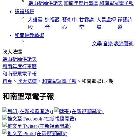
朝山祈願供諸天
和南年度行事曆
和南聖眾電子報
造福勝境
大雄寶
造福觀
藝術中
甘露講
大毘盧檀
禪藝詩
殿
音
心
堂
場
道
和南佛教藝術
文學
音樂
表演藝術
吹大法螺
朝山祈願供諸天
和南年度行事曆
和南聖眾電子報
首頁
>
吹大法螺
>
和南聖眾電子報
>
和南聖眾114期
和南聖眾電子報
|