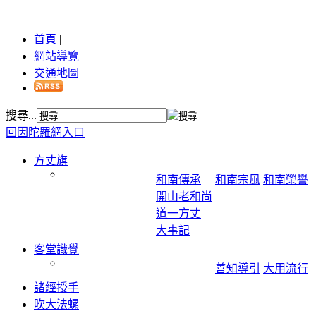
首頁
|
網站導覽
|
交通地圖
|
搜尋...
回因陀羅網入口
方丈旗
和南傳承
和南宗風
和南榮譽
開山老和尚
道一方丈
大事記
客堂識覺
善知導引
大用流行
諸經授手
吹大法螺