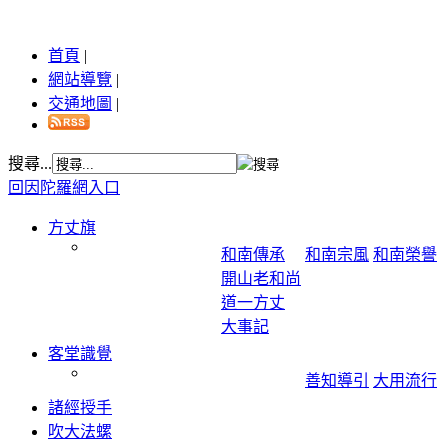
首頁
|
網站導覽
|
交通地圖
|
搜尋...
回因陀羅網入口
方丈旗
和南傳承
和南宗風
和南榮譽
開山老和尚
道一方丈
大事記
客堂識覺
善知導引
大用流行
諸經授手
吹大法螺