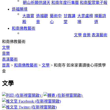
朝山祈願供諸天
和南年度行事曆
和南聖眾電子報
造福勝境
大雄寶
造福觀
藝術中
甘露講
大毘盧檀
禪藝詩
殿
音
心
堂
場
道
和南佛教藝術
文學
音樂
表演藝術
和南佛教藝術
文學
音樂
表演藝術
首頁
>
和南佛教藝術
>
文學
>
和南寺 如來家書讀後心得獎學
金
文學
|