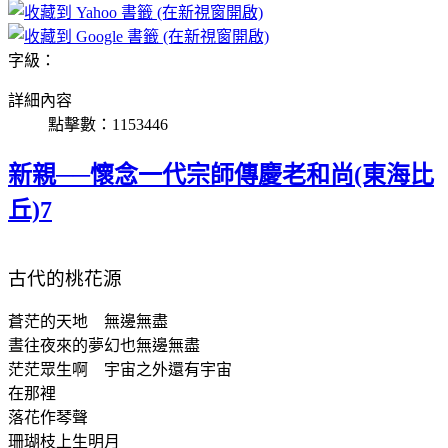
字級：
詳細內容
點擊數：1153446
新親──懷念一代宗師傳慶老和尚(東海比
丘)7
古代的桃花源
蒼茫的天地 無邊無盡
晝往夜來的夢幻也無邊無盡
茫茫眾生啊 宇宙之外還有宇宙
在那裡
落花作琴聲
珊瑚枝上生明月