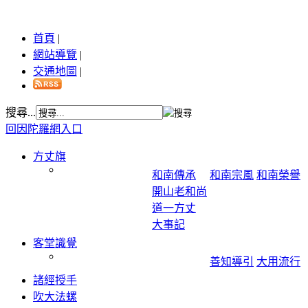
首頁
|
網站導覽
|
交通地圖
|
搜尋...
回因陀羅網入口
方丈旗
和南傳承
和南宗風
和南榮譽
開山老和尚
道一方丈
大事記
客堂識覺
善知導引
大用流行
諸經授手
吹大法螺