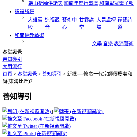
朝山祈願供諸天
和南年度行事曆
和南聖眾電子報
造福勝境
大雄寶
造福觀
藝術中
甘露講
大毘盧檀
禪藝詩
殿
音
心
堂
場
道
和南佛教藝術
文學
音樂
表演藝術
客堂識覺
善知導引
大用流行
首頁
>
客堂識覺
>
善知導引
>
新親──懷念一代宗師傳慶老和
尚(東海比丘)7
善知導引
|