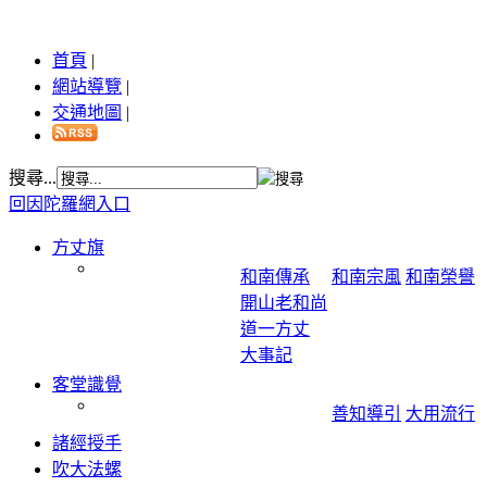
首頁
|
網站導覽
|
交通地圖
|
搜尋...
回因陀羅網入口
方丈旗
和南傳承
和南宗風
和南榮譽
開山老和尚
道一方丈
大事記
客堂識覺
善知導引
大用流行
諸經授手
吹大法螺