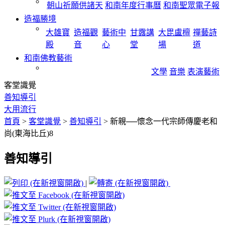
朝山祈願供諸天
和南年度行事曆
和南聖眾電子報
造福勝境
大雄寶
造福觀
藝術中
甘露講
大毘盧檀
禪藝詩
殿
音
心
堂
場
道
和南佛教藝術
文學
音樂
表演藝術
客堂識覺
善知導引
大用流行
首頁
>
客堂識覺
>
善知導引
>
新親──懷念一代宗師傳慶老和
尚(東海比丘)8
善知導引
|