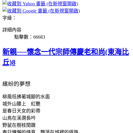
字級：
詳細內容
點擊數：66683
新親──懷念一代宗師傳慶老和尚(東海比
丘)8
繽紛的夢想
柳風低拂著城腳的水面
城外山腰上 紅艷
是春日天女的彩帶
山鳥在溪澗長吟
野鼠在樹枝閒踱
春日慵懶的情意 飄蕩在城裡的道路