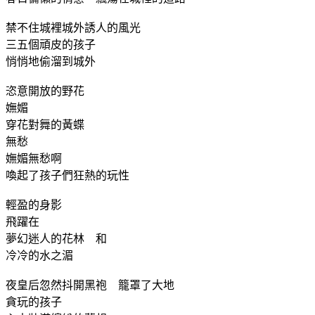
禁不住城裡城外誘人的風光
三五個頑皮的孩子
悄悄地偷溜到城外
恣意開放的野花
嫵媚
穿花對舞的黃蝶
無愁
嫵媚無愁啊
喚起了孩子們狂熱的玩性
輕盈的身影
飛躍在
夢幻迷人的花林 和
冷冷的水之湄
夜皇后忽然抖開黑袍 籠罩了大地
貪玩的孩子