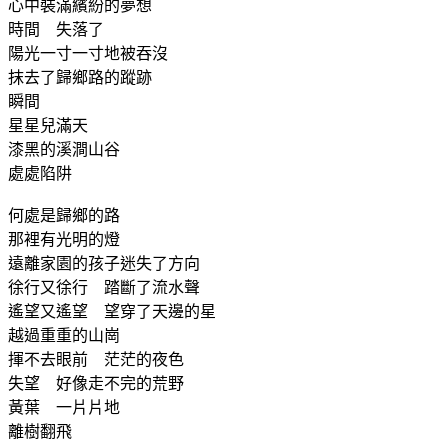
心中裝滿繽紛的夢想
時間 失落了
陽光一寸一寸地被吞沒
抹去了歸鄉路的蹤跡
瞬間
星星兒滿天
漆黑的溪澗山谷
處處陷阱
何處是歸鄉的路
那裡有光明的燈
遠離家園的孩子迷失了方向
徐行又徐行 踏斷了流水聲
遙望又遙望 望穿了天邊的星
越過重重的山崗
揮不去眼前 茫茫的夜色
失望 好像走不完的荒野
黃葉 一片片地
離樹翻飛