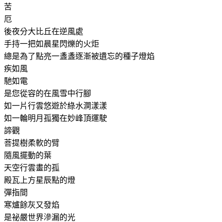
苦
厄
後夜分
大比丘在逆風處
手持一把如晨星閃爍的火炬
總是為了點亮一盞盞逐漸被遺忘的種子燈焰
疾如風
馳如電
是您從容的在風雪中行腳
如一片行雲悠遊於綠水澗漾漾
如一輪明月孤獨在妙峰頂運駛
諦觀
菩提樹柔軟的臂
隨風擺動的葉
天空行雲畫的孤
殿瓦上方星辰點的燈
彈指間
寒爐餘灰又發焰
是祕嚴世界滲漏的光