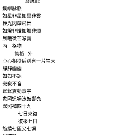
繆脉脈
綢繆脉脈
如星非星如雲非雲
極光閃耀飛舞
如燈非燈如燭非燭
晨曦微芒濛霧
內
格物
物格
外
心心相投后別有一片禪天
靜靜幽幽
如如不語
寂寂不音
聲聲震動寰宇
象岡道場法鼓響亮
默照禪四十九
七日來復
復來七日
旋繞七匝又七遍