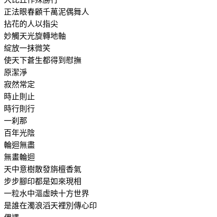
正法眼春顧千萬泥偶舞人
拈花的人以指尖
妙觸天光旋轉地軸
綻放一抹微笑
使天下蒼生都得到慰撫
原潔淨
寂然常定
時止則止
時行則行
一刹那
百年光陰
輪迴無盡
無畫輪迴
天中意樹散發旃檀香氣
步步腳印都是如來現相
一粒水中漚虛映十方世界
是誰在濁浪滔天裡別傳心印