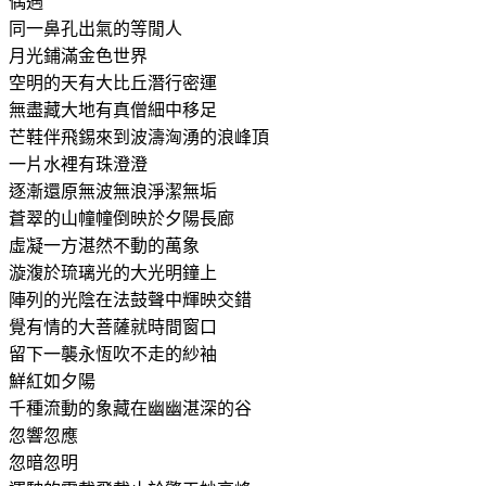
偶遇
同一鼻孔出氣的等閒人
月光鋪滿金色世界
空明的天有大比丘潛行密運
無盡藏大地有真僧細中移足
芒鞋伴飛錫來到波濤洶湧的浪峰頂
一片水裡有珠澄澄
逐漸還原無波無浪淨潔無垢
蒼翠的山幢幢倒映於夕陽長廊
虛凝一方湛然不動的萬象
漩澓於琉璃光的大光明鐘上
陣列的光陰在法鼓聲中輝映交錯
覺有情的大菩薩就時間窗口
留下一襲永恆吹不走的紗袖
鮮紅如夕陽
千種流動的象藏在幽幽湛深的谷
忽響忽應
忽暗忽明