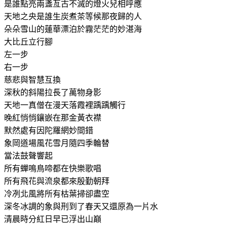
是誰點亮兩盞亙古不滅的燈火兒相呼應
天地之央是誰生炭煮茶等候那夜歸的人
朵朵雪山的蓮華漂泊於霧茫茫的妙湛海
大比丘立行腳
左一步
右一步
慈悲與智慧互換
深秋的斜陽拉長了萬物身影
天地一真僧在漫天落霞裡踽踽觸行
晚紅悄悄鑲嵌在那金黃衣襟
默然處有因陀羅網妙間錯
象岡道場風花雪月隨四季輪替
當法鼓聲響起
所有蟬鳴鳥啼都在快樂歌唱
所有飛花與流泉都來殷勤朝拜
冷冽北風將所有枯葉掃卻盡空
深冬冰調的象與刑到了春天又還原為一片水
清晨時分紅日早已浮出山巔