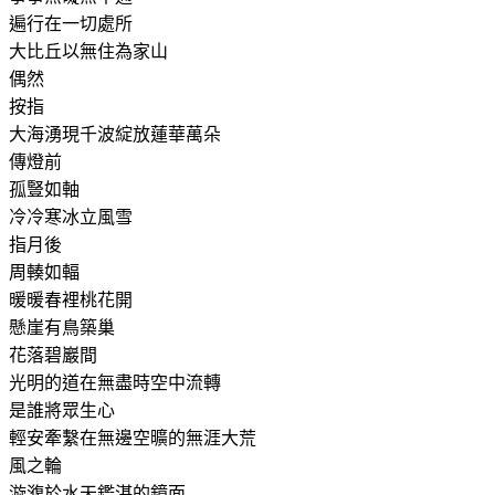
遍行在一切處所
大比丘以無住為家山
偶然
按指
大海湧現千波綻放蓮華萬朵
傳燈前
孤豎如軸
冷冷寒冰立風雪
指月後
周輳如輻
暖暖春裡桃花開
懸崖有鳥築巢
花落碧巖間
光明的道在無盡時空中流轉
是誰將眾生心
輕安牽繫在無邊空曠的無涯大荒
風之輪
漩澓於水天鑑湛的鏡面