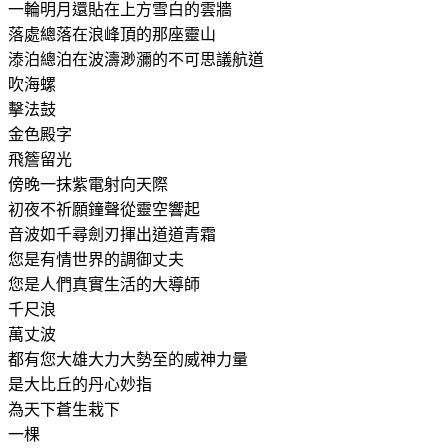
一輪明月還貼在上方雪白的雲牆
落處總落在浪峰頂的那座靈山
溙泊總泊在波濤渺瀰的不可思議航道
吹海螺
擊法鼓
金色殿字
飛簷留光
傍晚一抹紫電射向天際
初夜不
祈願鐘聲從靈空響起
音波如千尋劍刃揮出道道青霜
您是有情世界的調御丈夫
您是人們真實生活的大導師
千尺浪
萬丈波
都有您大雄大力大勢至的威神力量
是大比丘的丹心妙指
為天下蒼生栽下
一棵