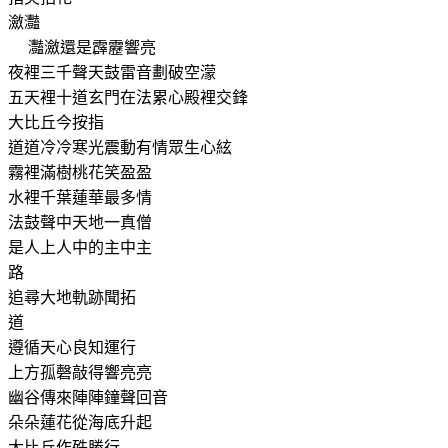
瀲灩
灩瀲還是霹靂響亮
夜裡三千聲天鼓雷音劃破空濛
五天裡十道玄門在法累心殿裡交鋒
大比丘今按指
道道冷冷寒光震動有情眾生心絃
霧裡滿樹桃花笑盈盈
水裡千葉蓮華最多情
法鼓聲中天地一真僧
是人上人中的主中主
路
追尋大地軌跡聞拓
道
遵循天心良知運行
上方孤磬敲得響亮亮
幽谷傳來陣陣鐘聲回音
朵朵蓮花從海底升起
大比丘作殊勝行