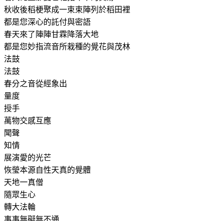
秋收後稻梗聚成一束束陣列於稻田裡
都是您深心的託付與密語
春天來了陣陣甘霖降落大地
都是您妙指流音所栽種的覺花與茂林
法鼓
法鼓
春分之音從經象出
量度
授手
萬物交感互應
聞聲
知情
展演愛的光芒
恢瑩本源自性天真的覺體
天地一真僧
隨眾生心
轉大法輪
事事無礙無不通