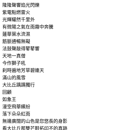
隆隆聲響焰光閃爍
紫電點燃雷火
光輝耀然千里外
有微陽之氣在雨霧中奔騰
蓮華葉水流濕
筋脈通暢無礙
法鼓聲敲得鼕鼕響
天地一真僧
今作獅子吼
刹時遍地芳草碧連天
滿山的風雪
大比丘踽踽獨行
回顧
如象王
漫空飛華繽紛
落下朵朵紅雨
無邊廣闊的山色是您悠長的身影
看大比丘那雙芒鞋拓印不的真跡