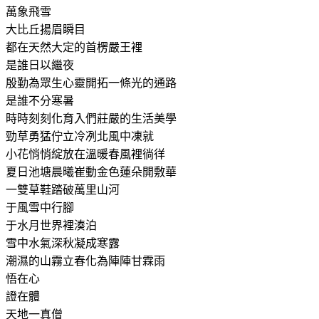
萬象飛雪
大比丘揚眉瞬目
都在天然大定的首楞嚴王裡
是誰日以繼夜
殷勤為眾生心靈開拓一條光的通路
是誰不分寒暑
時時刻刻化育入們莊嚴的生活美學
勁草勇猛佇立冷冽北風中凍就
小花悄悄綻放在溫暖春風裡徜徉
夏日池塘晨曦崔動金色蓮朵開敷
華
一雙草鞋踏破萬里山河
于風雪中行腳
于水月世界裡
湊泊
雪中水氣深秋凝成寒露
潮濕的山霧立春化為陣陣甘霖雨
悟在心
證在體
天地一真僧