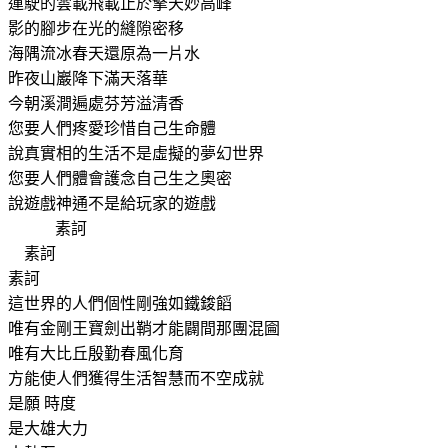
運駛的雲載飛載止於擎天妙高峰
影的腳步在光的縫隙密移
海隅流冰春天還原為一片水
昨夜山巖降下滿天落華
今朝溪澗遍處芬芳溢清香
您要人們疼愛珍惜自己生命體
說真實相的生活不是虛擬的夢幻世界
您要人們體會護念自己生之奧密
說遊戲神通不是給玩家的遊戲
素訶
素訶
素訶
這世界的人們個性剛強如鐵鋑饀
唯有金剛王寶劍出鞘才能闢間那團混圇
唯有大比丘殷勤春風化育
方能使人們獲得生活智慧而不空成就
是願
時度
是大雄大力