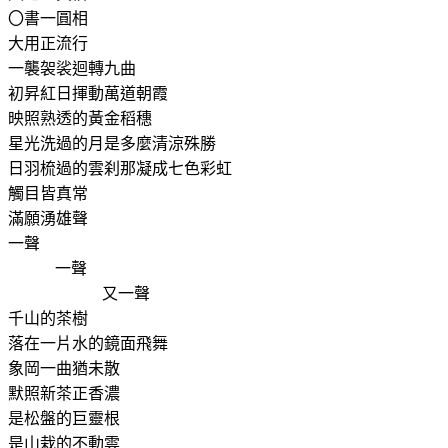
〇書一圓相
大用正流行
一襲袈裟迴轉九曲
初昇紅日揮動萬道朝霞
映照熟透的黃金稻穗
星光洗過的月是多麼清涼殊勝
日羽梳過的雲刹那凝成七色彩虹
觸目皆真常
滿願湧雄聲
一聲
一聲
又一聲
千山的茶樹
落在一片水的鏡面飛舞
象岡一曲猶未散
默照新茶正香濃
是松盤的巨靈根
是山栽的不動雲