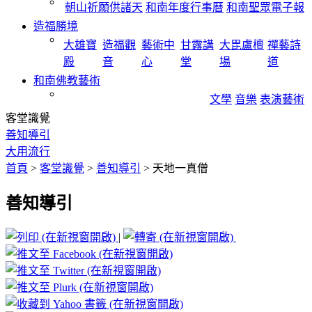
朝山祈願供諸天
和南年度行事曆
和南聖眾電子報
造福勝境
大雄寶
造福觀
藝術中
甘露講
大毘盧檀
禪藝詩
殿
音
心
堂
場
道
和南佛教藝術
文學
音樂
表演藝術
客堂識覺
善知導引
大用流行
首頁
>
客堂識覺
>
善知導引
>
天地一真僧
善知導引
|