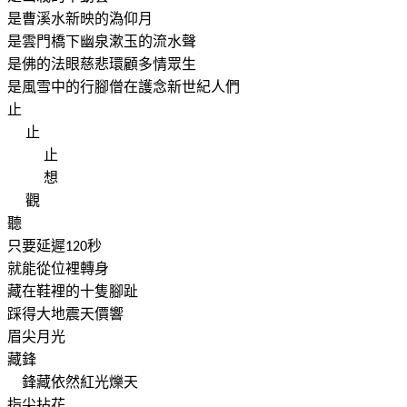
是曹溪水新映的溈仰月
是雲門橋下幽泉漱玉的流水聲
是佛的法眼慈悲環顧多情眾生
是風雪中的行腳僧在護念新世紀人們
止
止
止
想
觀
聽
只要延遲
秒
120
就能從位裡轉身
藏在鞋裡的十隻腳趾
踩得大地震天價響
眉尖月光
藏鋒
鋒藏依然紅光爍天
指尖拈花