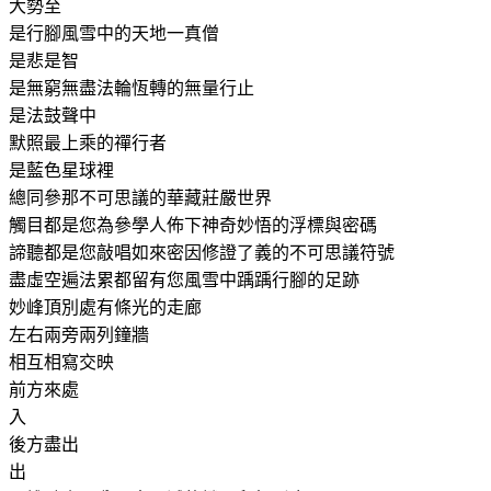
大勢至
是行腳風雪中的天地一真僧
是悲
是智
是無窮無盡法輪恆轉的無量行止
是法鼓聲中
默照最上乘的禪行者
是藍色星球裡
總同參那不可思議的華藏莊嚴世界
觸目都是您為參學人佈下神奇妙悟的浮標與密碼
諦聽都是您敲唱如來密因修證了義的不可思議符號
盡虛空遍法累都留有您風雪中踽踽行腳的足跡
妙峰頂別處有條光的走廊
左右兩旁兩列鐘牆
相互相寫交映
前方來處
入
後方盡出
出