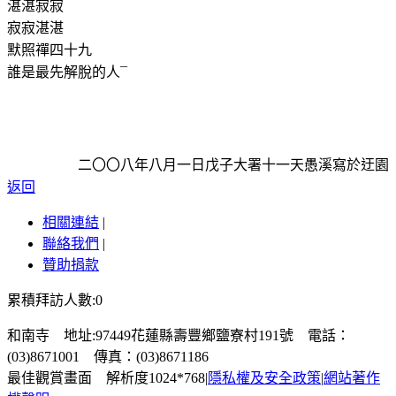
湛湛寂寂
寂寂湛湛
默照禪四十九
誰是最先解脫的人
¯
二〇〇八年八月一日戊子大署十一天愚溪寫於迂園
返回
相關連結
|
聯絡我們
|
贊助捐款
累積拜訪人數:0
和南寺 地址:97449花蓮縣壽豐鄉鹽寮村191號 電話：
(03)8671001 傳真：(03)8671186
最佳觀賞畫面 解析度1024*768
|
隱私權及安全政策
|
網站著作