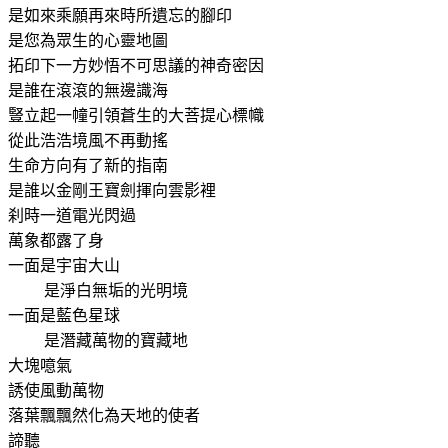
是如來乘願再來時所遺忘的腳印
是您為眾生的心靈地圖
拓印下一方妙悟不可思議的神奇密因
是誰在滾滾的無邊識海
豎立起一幢引領蒼生的大菩提心標幟
從此浩浩境風不再動搖
生命方向有了新的指南
是誰以金剛王寶劍揮向雲影裡
刹時一道電光閃過
萬象都露了身
一面是宇宙大山
是淨白無垢的光明境
一面是藍色星球
是潛藏萬物的寶藏地
大塊噫氣
誘使風動萬物
落葉飄飄然化為天地的使者
諦聽