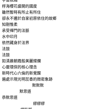
宇宙就緒
桴海櫻花盛開的國度
雖然暫時有所止有所住
卻永不遷於自家初原依住的故鄉
知剛惟柔
承受禪門的法脈
水中印月
依然藏身於法界
法鼓
法鼓
如清晨朝霞般美麗燦爛
心靈環保的核心理念
新時代心六倫的新覺醒
遍處示現光明蕊香的微密象跡
默默默
默思道
恭默思道
繆繆繆