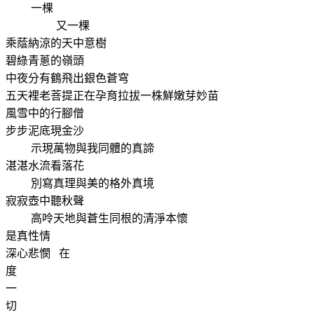
一棵
又一棵
乘蔭納涼的天中意樹
碧綠青蔥的嶺頭
中夜分
有鶴飛出銀色蒼穹
五天裡老菩提正在孕育拉拔一株鮮嫩芽妙苗
風雪中的行腳僧
步步泥底現金沙
示現萬物與我同體的真諦
湛湛水流看落花
別寫真理與美的格外真境
寂寂壺中聽秋聲
高呤天地與蒼生同根的清淨本懷
是真性情
深心悲憫
在
度
一
切