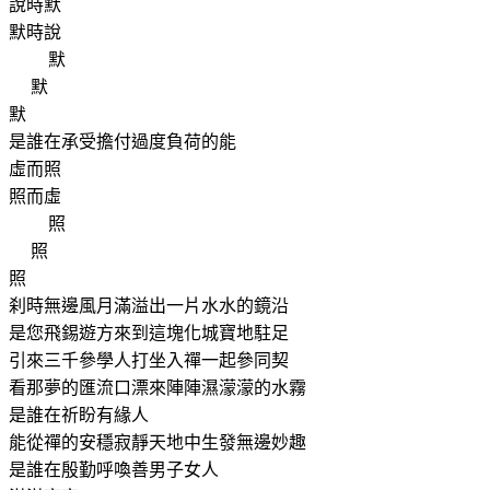
說時默
默時說
默
默
默
是誰在承受擔付過度負荷的能
虛而照
照而虛
照
照
照
刹時無邊風月滿溢出一片水水的鏡沿
是您飛錫遊方來到這塊化城寶地駐足
引來三千參學人打坐入禪一起參同契
看那夢的匯流口漂來陣陣濕濛濛的水霧
是誰在祈盼有緣人
能從禪的安穩寂靜天地中生發無邊妙趣
是誰在殷勤呼喚善男子女人