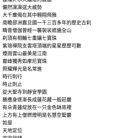
儼然凜凜逞大威勢
大千塵偈在其中翱翔飛舞
南瞻部洲震旦國一千三百多年的歷史古刹
疇昔僧伽曾經一襲袈裟遮遍全山
刹頂有相輪七重鑲七寶珠
紫琅禪院支雲塔頂端的星星歷歷可數
煙雨雲山最美是江南
靈峰獨秀如摩尼寶珠
照耀輝光是名常進
時行則行
時止則止
從大聖寺到靜安學園
勝應身逐漸長成蓮花藏一般莊嚴
有朵青蓮綻放在一只金色缽底裡
上方有上僧燃燈明是名慧空聖嚴
如是
天地定位