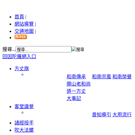
首頁
|
網站導覽
|
交通地圖
|
搜尋...
回因陀羅網入口
方丈旗
和南傳承
和南宗風
和南榮譽
開山老和尚
道一方丈
大事記
客堂識覺
善知導引
大用流行
諸經授手
吹大法螺