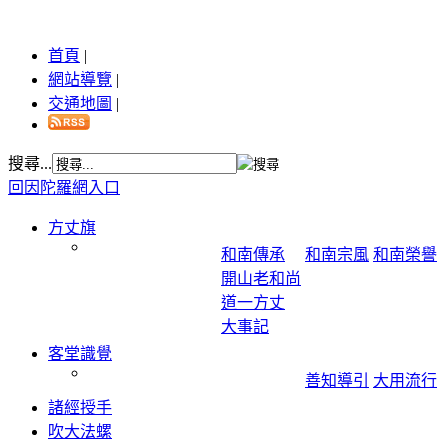
首頁
|
網站導覽
|
交通地圖
|
搜尋...
回因陀羅網入口
方丈旗
和南傳承
和南宗風
和南榮譽
開山老和尚
道一方丈
大事記
客堂識覺
善知導引
大用流行
諸經授手
吹大法螺