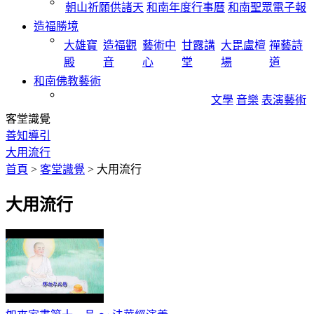
朝山祈願供諸天
和南年度行事曆
和南聖眾電子報
造福勝境
大雄寶
造福觀
藝術中
甘露講
大毘盧檀
禪藝詩
殿
音
心
堂
場
道
和南佛教藝術
文學
音樂
表演藝術
客堂識覺
善知導引
大用流行
首頁
>
客堂識覺
>
大用流行
大用流行