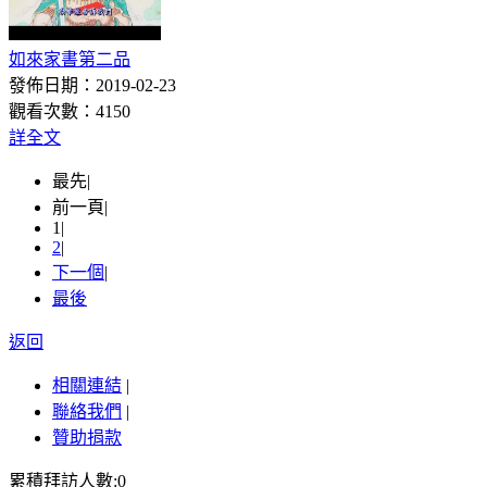
如來家書第二品
發佈日期：2019-02-23
觀看次數：4150
詳全文
最先
|
前一頁
|
1
|
2
|
下一個
|
最後
返回
相關連結
|
聯絡我們
|
贊助捐款
累積拜訪人數:0