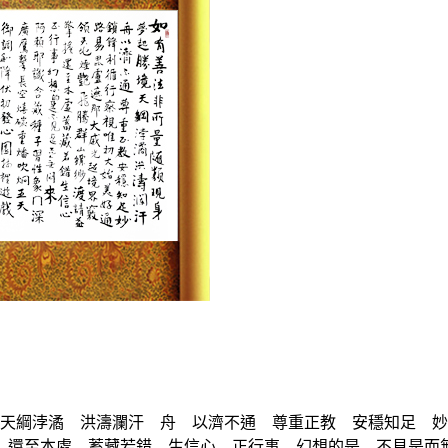
天綱浡潏 洪濤瀾汗 舟 以濟不通 尊重正教 安穩知足 妙
至本處 蓄藏若錯 生信心 正行事 幻想的是 不見是而無悶&