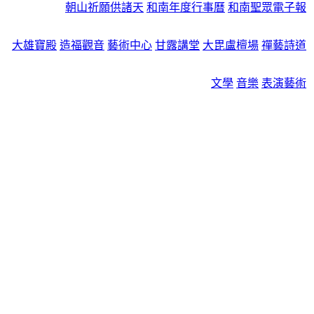
朝山祈願供諸天
和南年度行事曆
和南聖眾電子報
大雄寶殿
造福觀音
藝術中心
甘露講堂
大毘盧檀場
禪藝詩道
文學
音樂
表演藝術