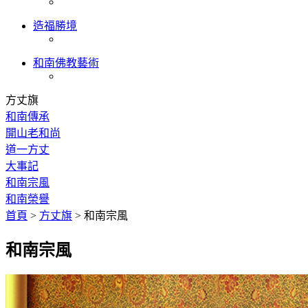
造福勝境
和南佛教藝術
方丈旗
和南傳承
開山老和尚
道一方丈
大事記
和南宗風
和南榮譽
首頁
>
方丈旗
>
和南宗風
和南宗風