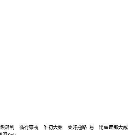
鎖鋒利 循行察視 唯初大始 美好通路 易 毘盧遮那大威
nb...