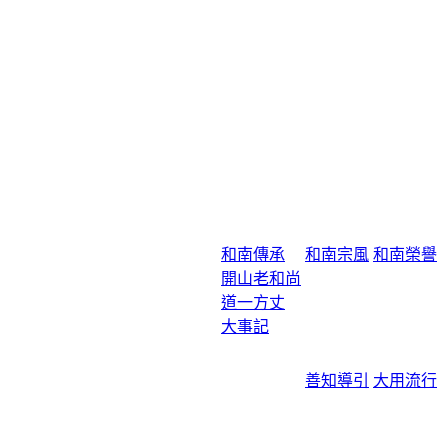
和南傳承
和南宗風
和南榮譽
開山老和尚
道一方丈
大事記
善知導引
大用流行