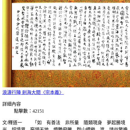
浪濤行陣 剎海大閱〈宗本義〉
詳細內容
點擊數：42151
文/釋道一 「如 有善法 非所量 隨類現身 夢起勝境 
光 超境界 竅領天地 煙艷飛騰 群山縹緲 渡 請益擎擔 還