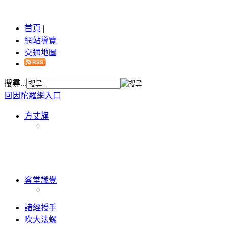
首頁
|
網站導覽
|
交通地圖
|
搜尋...
回因陀羅網入口
方丈旗
客堂識覺
諸經授手
吹大法螺