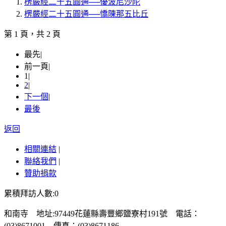
楞嚴經二十五圓通──優波尼沙陀
楞嚴經二十五圓通──憍陳那五比丘
第 1 頁，共 2 頁
最先
|
前一頁
|
1
|
2
|
下一個
|
最後
返回
相關連結
|
聯絡我們
|
贊助捐款
累積拜訪人數:0
和南寺 地址:97449花蓮縣壽豐鄉鹽寮村191號 電話：
(03)8671001 傳真：(03)8671186