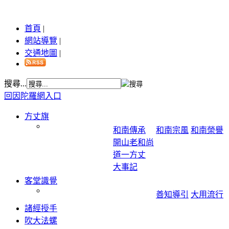
首頁
|
網站導覽
|
交通地圖
|
搜尋...
回因陀羅網入口
方丈旗
和南傳承
和南宗風
和南榮譽
開山老和尚
道一方丈
大事記
客堂識覺
善知導引
大用流行
諸經授手
吹大法螺