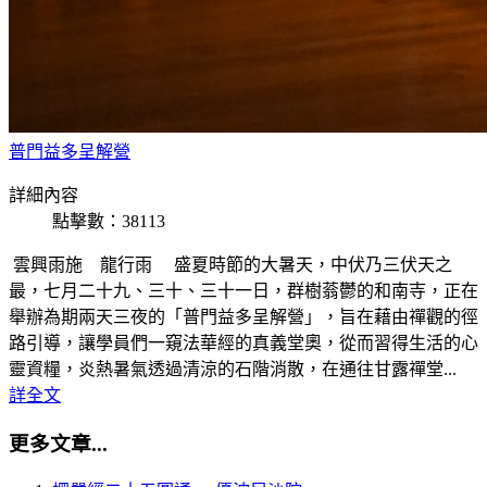
普門益多呈解營
詳細內容
點擊數：38113
雲興雨施 龍行雨 盛夏時節的大暑天，中伏乃三伏天之
最，七月二十九、三十、三十一日，群樹蓊鬱的和南寺，正在
舉辦為期兩天三夜的「普門益多呈解營」，旨在藉由禪觀的徑
路引導，讓學員們一窺法華經的真義堂奧，從而習得生活的心
靈資糧，炎熱暑氣透過清涼的石階消散，在通往甘露禪堂...
詳全文
更多文章...