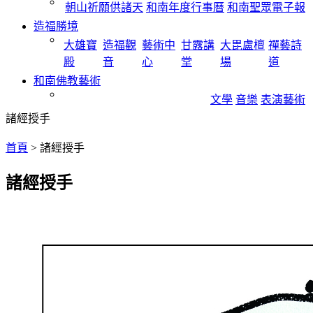
朝山祈願供諸天
和南年度行事曆
和南聖眾電子報
造福勝境
大雄寶
造福觀
藝術中
甘露講
大毘盧檀
禪藝詩
殿
音
心
堂
場
道
和南佛教藝術
文學
音樂
表演藝術
諸經授手
首頁
>
諸經授手
諸經授手