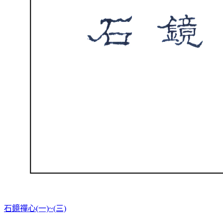
石鏡禪心(一)~(三)