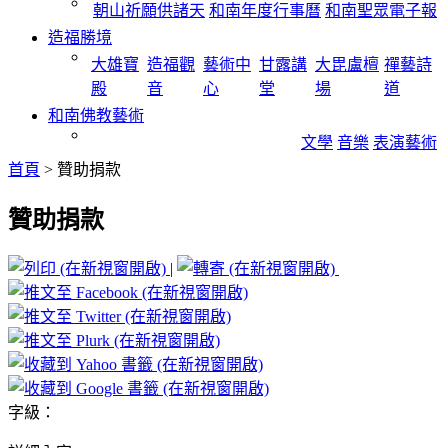
朝山祈願供諸天
和南年度行事曆
和南聖眾電子報
造福勝境
大雄寶
造福觀
藝術中
甘露講
大毘盧檀
禪藝詩
殿
音
心
堂
場
道
和南佛教藝術
文學
音樂
表演藝術
首頁
>
贊助捐款
贊助捐款
|
字級：