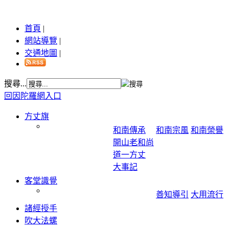
首頁
|
網站導覽
|
交通地圖
|
搜尋...
回因陀羅網入口
方丈旗
和南傳承
和南宗風
和南榮譽
開山老和尚
道一方丈
大事記
客堂識覺
善知導引
大用流行
諸經授手
吹大法螺