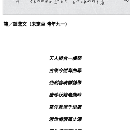
詩／鍾鼎文（未定草 時年九一）
天人道合一橫
琹
古樂今從海曲尋
仙剎春晴群鶴聚
唐珍秋籟老龍吟
望洋意境千里廣
淑世情懷萬丈深