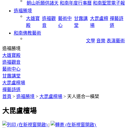
朝山祈願供諸天
和南年度行事曆
和南聖眾電子報
造福勝境
大雄寶
造福觀
藝術中
甘露講
大毘盧檀
禪藝詩
殿
音
心
堂
場
道
和南佛教藝術
文學
音樂
表演藝術
造福勝境
大雄寶殿
造福觀音
藝術中心
甘露講堂
大毘盧檀場
禪藝詩道
首頁
>
造福勝境
>
大毘盧檀場
>
天人道合一橫琹
大毘盧檀場
|