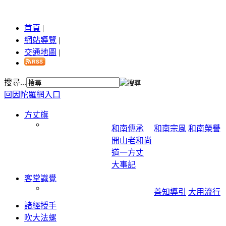
首頁
|
網站導覽
|
交通地圖
|
搜尋...
回因陀羅網入口
方丈旗
和南傳承
和南宗風
和南榮譽
開山老和尚
道一方丈
大事記
客堂識覺
善知導引
大用流行
諸經授手
吹大法螺