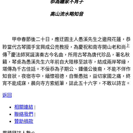
忝為鍾家不肖子
高山流水略知音
甲申春
節後二十日，應迂園主人愚溪先生之邀飛花蓮，恭
上
聆當代古琴國手宜興成公亮教授，為慶祝和南寺開山老和尚
下
傳
慶法師冥誕演奏古今名曲，所用古琴為唐代珍品，署名秋
籟，琴桌為愚溪先生六年前自大陸移至該寺，結成兩岸琴緣，
堪傳為千古佳話。不佞忝為子期公、鍾儀公後裔，不能不佯作
知音狀，夜宿寺中，緬懷祖德，自慚愚拙，益切家國之痛，終
宵不能成寐，晨向寺方索紙筆，誌此五十六字，不敢
以詩言。
返回
相關連結
|
聯絡我們
|
贊助捐款