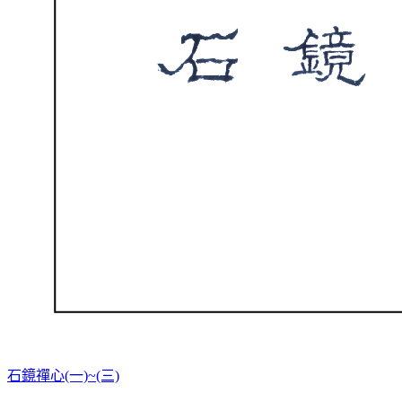
石鏡禪心(一)~(三)