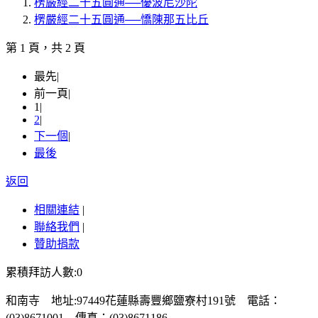
楞嚴經二十五圓通──優波尼沙陀
楞嚴經二十五圓通──憍陳那五比丘
第 1 頁，共 2 頁
最先
|
前一頁
|
1
|
2
|
下一個
|
最後
返回
相關連結
|
聯絡我們
|
贊助捐款
累積拜訪人數:0
和南寺 地址:97449花蓮縣壽豐鄉鹽寮村191號 電話：
(03)8671001 傳真：(03)8671186