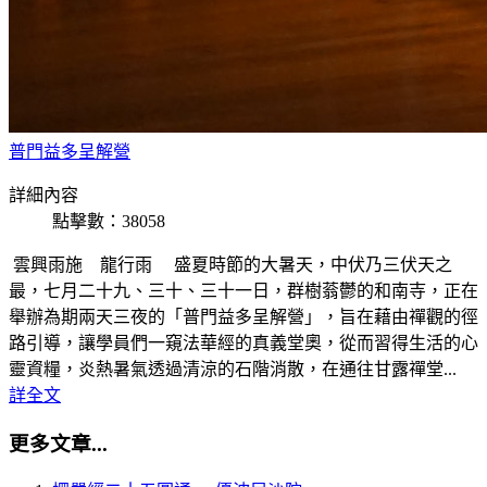
普門益多呈解營
詳細內容
點擊數：38058
雲興雨施 龍行雨 盛夏時節的大暑天，中伏乃三伏天之
最，七月二十九、三十、三十一日，群樹蓊鬱的和南寺，正在
舉辦為期兩天三夜的「普門益多呈解營」，旨在藉由禪觀的徑
路引導，讓學員們一窺法華經的真義堂奧，從而習得生活的心
靈資糧，炎熱暑氣透過清涼的石階消散，在通往甘露禪堂...
詳全文
更多文章...