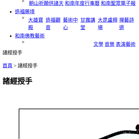
朝山祈願供諸天
和南年度行事曆
和南聖眾電子報
造福勝境
大雄寶
造福觀
藝術中
甘露講
大毘盧檀
禪藝詩
殿
音
心
堂
場
道
和南佛教藝術
文學
音樂
表演藝術
諸經授手
首頁
>
諸經授手
諸經授手