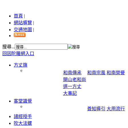
首頁
|
網站導覽
|
交通地圖
|
搜尋...
回因陀羅網入口
方丈旗
和南傳承
和南宗風
和南榮譽
開山老和尚
道一方丈
大事記
客堂識覺
善知導引
大用流行
諸經授手
吹大法螺