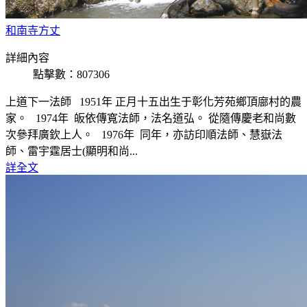
和南寺方丈
詳細內容
點擊數：807306
上道下一法師 1951年 正月十五出生于彰化芳苑鄉頂廍村的農
家。 1974年 皈依傳寬法師，法名道弘。 從隨傳慶老和尚數
次參拜廣欽上人。 1976年 同年，亦訪印順法師、慧嶽法
師、雷宇霆居士(顯明和尚...
詳全文