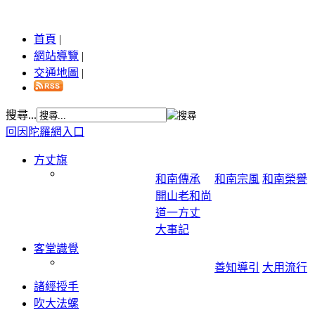
首頁
|
網站導覽
|
交通地圖
|
搜尋...
回因陀羅網入口
方丈旗
和南傳承
和南宗風
和南榮譽
開山老和尚
道一方丈
大事記
客堂識覺
善知導引
大用流行
諸經授手
吹大法螺