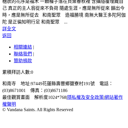
穗狀的花序是福木 一顆種子落在貝葉春秋裡 含攝隱覆埋藏自
己 真正的主人翁從來不負荷 隨處生涯，應是無所從來 韻出今
時，應是無所從去 和南聖眾 造福勝境 南無大醫王多陀阿伽
陀 是正徧知明行足 和南聖眾 ...
詳全文
返回
相關連結
|
聯絡我們
|
贊助捐款
累積拜訪人數:0
和南寺 地址:97449花蓮縣壽豐鄉鹽寮村191號 電話：
(03)8671001 傳真：(03)8671186
最佳觀賞畫面 解析度1024*768
|
隱私權及安全政策
|
網站著作
權聲明
© Vandana Saints. All Rights Reserved