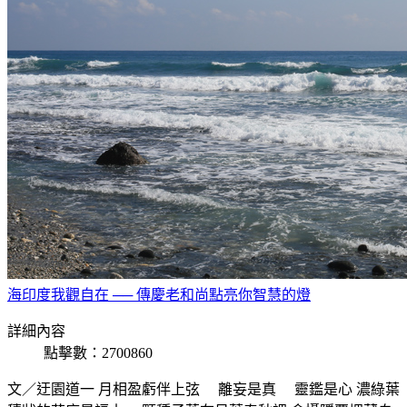
海印度我觀自在 ── 傳慶老和尚點亮你智慧的燈
詳細內容
點擊數：2700860
文／迂園道一 月相盈虧伴上弦 離妄是真 靈鑑是心 濃綠葉