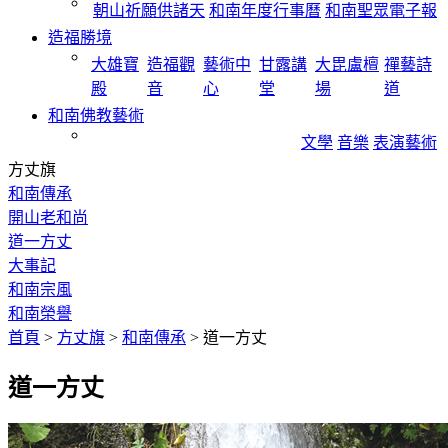
朝山祈願供諸天
和南年度行事曆
和南聖眾電子報
造福勝境
大雄寶
造福觀
藝術中
甘露講
大毘盧檀
禪藝詩
殿
音
心
堂
場
道
和南佛教藝術
文學
音樂
表演藝術
方丈旗
和南傳承
開山老和尚
道一方丈
大事記
和南宗風
和南榮譽
首頁
>
方丈旗
>
和南傳承
>
道一方丈
道一方丈