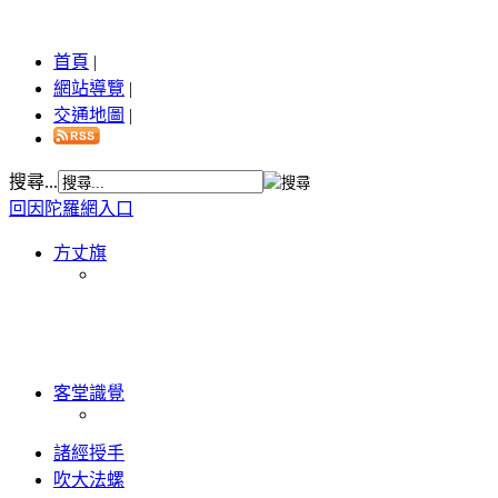
首頁
|
網站導覽
|
交通地圖
|
搜尋...
回因陀羅網入口
方丈旗
客堂識覺
諸經授手
吹大法螺