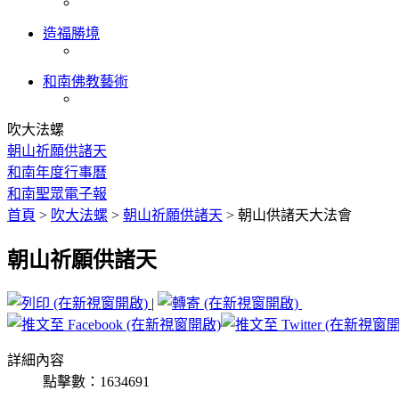
造福勝境
和南佛教藝術
吹大法螺
朝山祈願供諸天
和南年度行事曆
和南聖眾電子報
首頁
>
吹大法螺
>
朝山祈願供諸天
>
朝山供諸天大法會
朝山祈願供諸天
|
詳細內容
點擊數：1634691