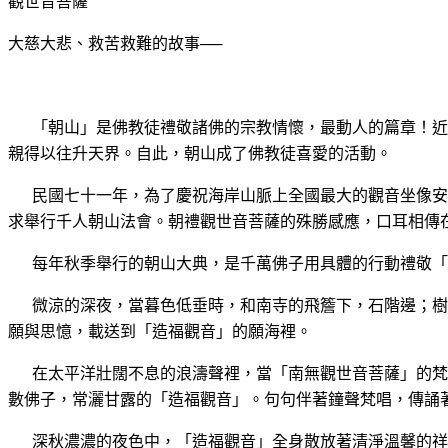
觀世音菩薩
大慈大悲、救苦救難的故事──
「朝山」是
佛教徒禮敬諸佛的宗教情懷，最動人的篇章！近
親得以往升天界。自此，朝山成了佛教徒喜愛
的活動。
民國七
十一年，為了慶祝海岸山脈上全國最大的觀音坐像安
求舉行千人朝山法會。朝禮觀世音菩薩的殊勝感應，口耳相傳
每年秋
季舉行的朝山大典，是千萬佛子用具體的行動禮敬「
微涼的
深夜，當暮色低垂時，和南寺的飛簷下，石階邊；樹
願與思憶，載送到「造福觀音」的
願海裡。
在太平
洋壯闊不息的浪濤聲裡，當「南無觀世音菩薩」的梵
數佛子，常灑甘露的「造福觀音」。句句伴著鐘聲梵唱，傳誦
深秋濃
濃的夜色中，「造福觀音」全身散放著清淨溫馨的祥