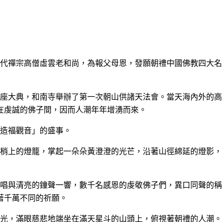
代禪宗高僧虛雲老和尚，為報父母恩，發願朝禮中國佛教四大名
座大典，和南寺舉辦了第一次朝山供諸天法會。當天海內外的高
在虔誠的佛子間，因而人潮年年增
湧而來。
造福觀音」
的盛事。
梢上的燈籠，掌起一朵朵黃澄澄的光芒，沿著山徑綿延的燈影，
唱與清亮的鐘聲一響，數千名感恩的虔敬佛子們，異口同聲的稱
著千萬不同
的祈願。
光，滿眼慈悲地端坐在滿天星斗的山頭上，俯視著朝禮
的人潮。