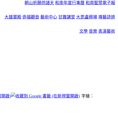
朝山祈願供諸天
和南年度行事曆
和南聖眾電子報
大雄寶殿
造福觀音
藝術中心
甘露講堂
大毘盧檀場
禪藝詩道
文學
音樂
表演藝術
字級：