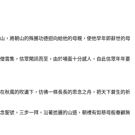
山，將朝山的殊勝功德迴向給他的母親，使他早年即辭世的母
僧雲集，信眾聞訊而至，由於場面十分感人，自此信眾年年要
在秋風的吹盪下，彷彿一條長長的思念之舟，把天下蒼生的祈
念聖號，三步一拜，沿著迆邐的山道，朝禮有如慈母般眷顧無