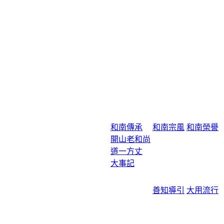
和南傳承
和南宗風
和南榮譽
開山老和尚
道一方丈
大事記
善知導引
大用流行