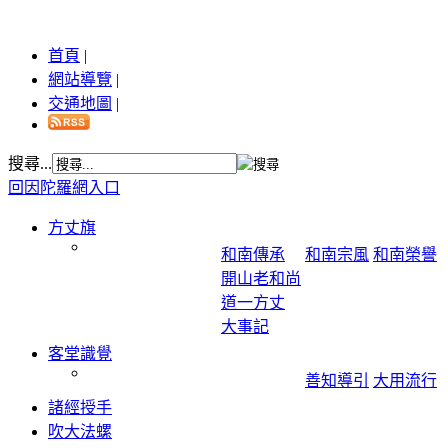
首頁
|
網站導覽
|
交通地圖
|
搜尋...
回因陀羅網入口
方丈旗
和南傳承
和南宗風
和南榮譽
開山老和尚
道一方丈
大事記
客堂識覺
善知導引
大用流行
諸經授手
吹大法螺