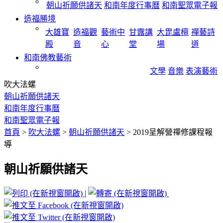
朝山祈願供諸天
和南年度行事曆
和南聖眾電子報
造福勝境
大雄寶
造福觀
藝術中
甘露講
大毘盧檀
禪藝詩
殿
音
心
堂
場
道
和南佛教藝術
文學
音樂
表演藝術
吹大法螺
朝山祈願供諸天
和南年度行事曆
和南聖眾電子報
首頁
>
吹大法螺
>
朝山祈願供諸天
>
2019呈解營禪修課程報
導
朝山祈願供諸天
|