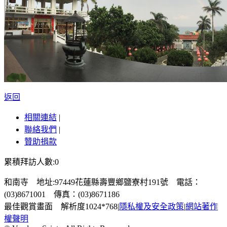
返回
相關連結
|
聯絡我們
|
贊助捐款
累積拜訪人數:0
和南寺 地址:97449花蓮縣壽豐鄉鹽寮村191號 電話：
(03)8671001 傳真：(03)8671186
最佳觀賞畫面 解析度1024*768
|
隱私權及安全政策
|
網站著作
權聲明