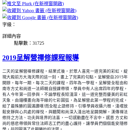
字級：
詳細內容
點擊數：31725
2019呈解營禪修課程報導
二天的呈解營禪修課程，結業式後，於眾人喜見一道完美的彩虹，綻
現大殿前方大海天際的這一刻，畫上了完美的句點。呈解營自2015年
開辦，每年一期，每次二天的課程，四年為一學程。呈解營全程由和
南寺方丈和尚道一法師親自授課帶領，學員中有人出席四年的學程，
有人今年第一回參與，不論學程長短淺深，這一道完整而優美的彩虹
天象，由鐘樓畫向海平線的七彩圓弧，為呈解營此第一學程的完成，
給了最殊勝的圓滿讚嘆!而全程止語修持，引導學員收攝六根，淺嚐放
鬆安靜與心共處的禪悅，與聽聞和尚深入淺出地呈闢開解，漢傳禪法
修持之方法、功夫與境界的法喜，一切感動盡在不言中。感恩 方丈和
尚的慈悲帶領與常住法師志工們的盡心護持，讓學員們個個能安隱修
學，共同圓滿了此期勝妙的法筵。