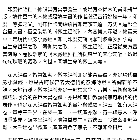
印度神話裡，據說當有喜事發生，或是有本偉大的書即將出
版，這件喜事的人物或是這本書的作者必須苦行好幾十年，印
度「導彈之父」阿布杜卡蘭總統曾如是讚許道一方丈。這部全
台最大書、極品製造的《微塵經卷》，內容博大深湛，物寶天
華，是現代華嚴小藏經。如同印度史詩《摩訶波羅多》孕育一
首生命哲學之歌「薄伽梵之歌」；「微塵經卷」正是從東方豐
富湛深、卷帙浩繁的《大藏經》裡所提煉出的天心梵唱，透過
句句珠璣的謳歌，向世人闡述生命的微言大義。
深入經藏，智慧如海，微塵經卷即是龍宮寶藏，亦是現代華
嚴小藏經，也是古時候智者大德們的煮海傳說。所謂雜華不
語，天地行滿，微塵經卷亦是一部集文學、音樂、美術與多媒
體巧妙融合的在巨大書卷體，亦是和南佛教藝術無可取代的代
表作。也是深入經藏智慧如海的實証與體驗。經云：如有大經
卷，量等三千界，在於一塵中，一切塵亦然，有一聰慧人，淨
眼悉能見，破塵出經卷，廣饒益眾生。古德云：今鎖玄關部掣
斷，大千經卷出微塵，塵塵聲色了無窮，不離如今日用中。