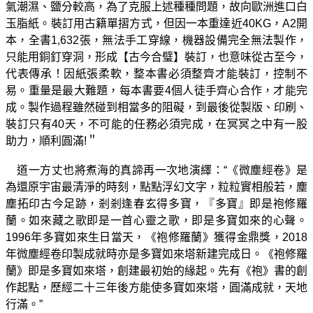
氣潮濕、鹽分較高，為了克服上述種種問題，故向歐洲進口白
玉脂紙。裝訂用古籍單摺方式，但因一本重達近40KG，A2開
本，全書1,632張，無法手工穿線，機器設備完全無法製作，
只能用銅釘穿洞，形成【古今合璧】裝訂，也意味從古至今，
代表傳承！因紙張柔軟，整本書必須整齊才能裝訂，控制不
易。重量是最大難題，每本書要4個人徒手齊心合作，才能完
成。製作過程雖然碰到相當多的阻礙，到最後從製版、印刷、
裝訂只有40天，不可能的任務必須完成，在冥冥之中有一股
助力，順利圓滿!＂
道一方丈也將煮海的真諦再一次地演繹：“《微塵經卷》是
為還原宇宙最清淨的時刻，點點浮幻文字，粒粒實相般若，塵
塵拓印古今足跡，剎剎逢春玄得多寶，『多寶』即是袍修羅
蘭。如來藏之歌即是一首心靈之歌，即是多寶如來的心聲。
1996年多寶如來生日當天，《袍修羅蘭》獲得金鼎獎，2018
年微塵經卷印製成就時亦是多寶如來塔新建完成日。《袍修羅
蘭》即是多寶如來塔，創建最初始的緣起。先有《袍》書的創
作起點，歷經二十三年後方能使多寶如來塔，圓滿成就，天地
行滿。”