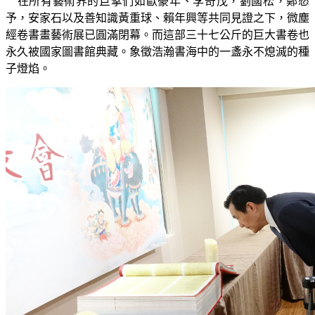
在所有藝術界的巨擘們如歐豪年、李奇茂，劉國松，鄭愁
予，安家石以及善知識黃重球、賴年興等共同見證之下，微塵
經卷書畫藝術展已圓滿閉幕。而這部三十七公斤的巨大書卷也
永久被國家圖書館典藏。象徵浩瀚書海中的一盞永不熄滅的種
子燈焰。