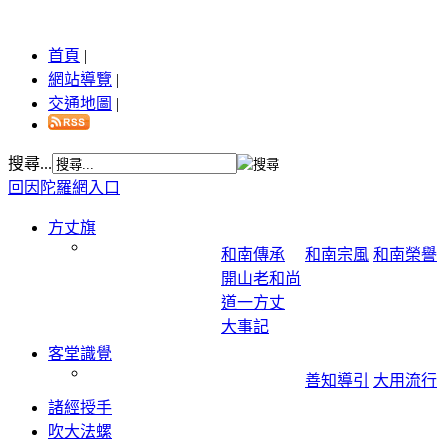
首頁
|
網站導覽
|
交通地圖
|
搜尋...
回因陀羅網入口
方丈旗
和南傳承
和南宗風
和南榮譽
開山老和尚
道一方丈
大事記
客堂識覺
善知導引
大用流行
諸經授手
吹大法螺