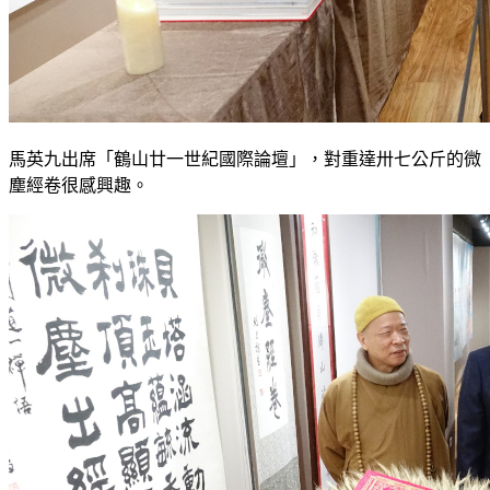
馬英九出席「鶴山廿一世紀國際論壇」，對重達卅七公斤的微
塵經卷很感興趣。