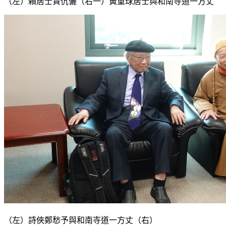
（左）賴居士賢伉儷（右一）黃重球居士與和南寺道一方丈
（左）詩俠鄭愁予與和南寺道一方丈（右）