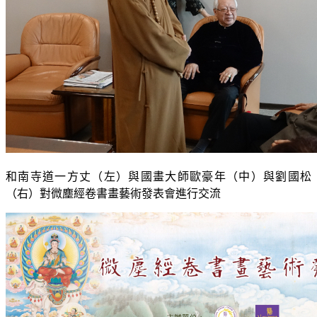
和南寺道一方丈（左）與國畫大師歐豪年（中）與劉國松
（右）對微塵經卷書畫藝術發表會進行交流