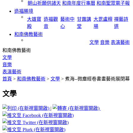
朝山祈願供諸天
和南年度行事曆
和南聖眾電子報
造福勝境
大雄寶
造福觀
藝術中
甘露講
大毘盧檀
禪藝詩
殿
音
心
堂
場
道
和南佛教藝術
文學
音樂
表演藝術
和南佛教藝術
文學
音樂
表演藝術
首頁
>
和南佛教藝術
>
文學
>
煮海--微塵經卷書畫藝術展閉幕
文學
|