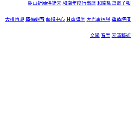
朝山祈願供諸天
和南年度行事曆
和南聖眾電子報
大雄寶殿
造福觀音
藝術中心
甘露講堂
大毘盧檀場
禪藝詩道
文學
音樂
表演藝術