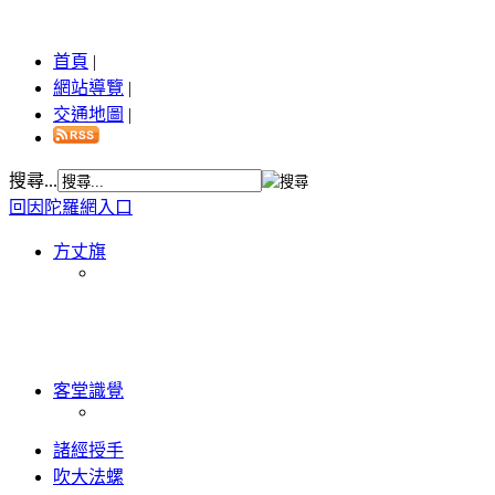
首頁
|
網站導覽
|
交通地圖
|
搜尋...
回因陀羅網入口
方丈旗
客堂識覺
諸經授手
吹大法螺