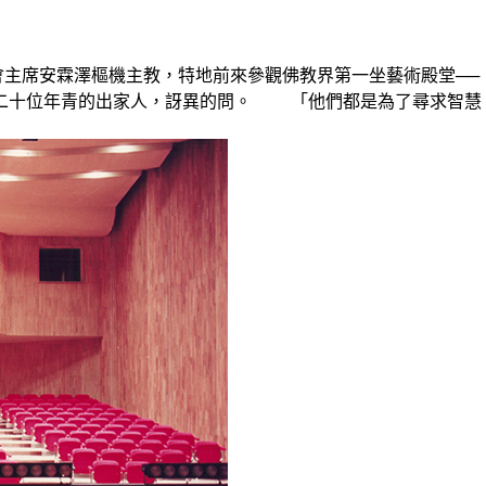
主席安霖澤樞機主教，特地前來參觀佛教界第一坐藝術殿堂─
二十位年青的出家人，訝異的問。 「他們都是為了尋求智慧、解