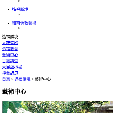
造福勝境
和南佛教藝術
造福勝境
大雄寶殿
造福觀音
藝術中心
甘露講堂
大毘盧檀場
禪藝詩道
首頁
>
造福勝境
>
藝術中心
藝術中心