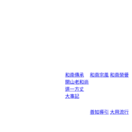
和南傳承
和南宗風
和南榮譽
開山老和尚
道一方丈
大事記
善知導引
大用流行