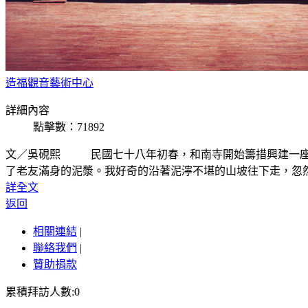
造福觀音藝術中心
詳細內容
點擊數：71892
文／吳硯熙 民國七十八年初春，和南寺開始籌措興建一座
了老友滿身的泥漿。我好奇的沿著泥濘不堪的山坡往下走，忽然
詳全文
返回
相關連結
|
聯絡我們
|
贊助捐款
累積拜訪人數:0