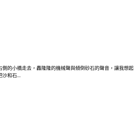
側的小橋走去，轟隆隆的機械聲與傾倒砂石的聲音，讓我想起
和石...