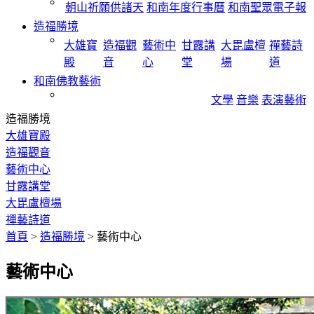
朝山祈願供諸天
和南年度行事曆
和南聖眾電子報
造福勝境
大雄寶
造福觀
藝術中
甘露講
大毘盧檀
禪藝詩
殿
音
心
堂
場
道
和南佛教藝術
文學
音樂
表演藝術
造福勝境
大雄寶殿
造福觀音
藝術中心
甘露講堂
大毘盧檀場
禪藝詩道
首頁
>
造福勝境
>
藝術中心
藝術中心