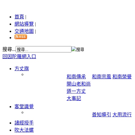
首頁
|
網站導覽
|
交通地圖
|
搜尋...
回因陀羅網入口
方丈旗
和南傳承
和南宗風
和南榮譽
開山老和尚
道一方丈
大事記
客堂識覺
善知導引
大用流行
諸經授手
吹大法螺