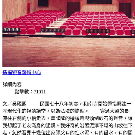
造福觀音藝術中心
詳細內容
點擊數：71911
文／吳硯熙 民國七十八年初春，和南寺開始籌措興建一
座現代化的視聽講堂，以為弘法的據點。 穿過大殿的長
廊往右側的小橋走去，轟隆隆的機械聲與傾倒砂石的聲音，讓
我想起了老友滿身的泥漿。我好奇的沿著泥濘不堪的山坡往下
走，忽然看見十幾位出家師父有的扛水泥、有的舀水，有的開