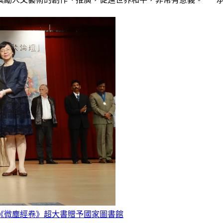
贈《微塵經卷》超大書贈予國家圖書館