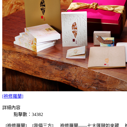
[袍修羅蘭]
詳細內容
點擊數：34382
[袍修羅蘭] [我倆三方] 袍修羅蘭——七大匯歸如來藏 袍修