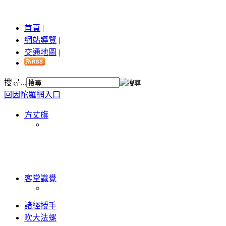
首頁
|
網站導覽
|
交通地圖
|
搜尋...
回因陀羅網入口
方丈旗
客堂識覺
諸經授手
吹大法螺