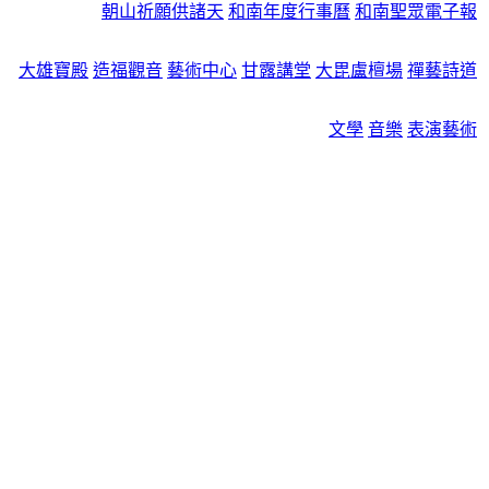
朝山祈願供諸天
和南年度行事曆
和南聖眾電子報
大雄寶殿
造福觀音
藝術中心
甘露講堂
大毘盧檀場
禪藝詩道
文學
音樂
表演藝術