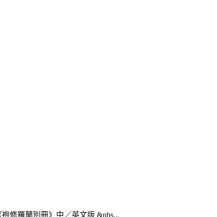
羅蘭別冊》中／英文版 &nbs...