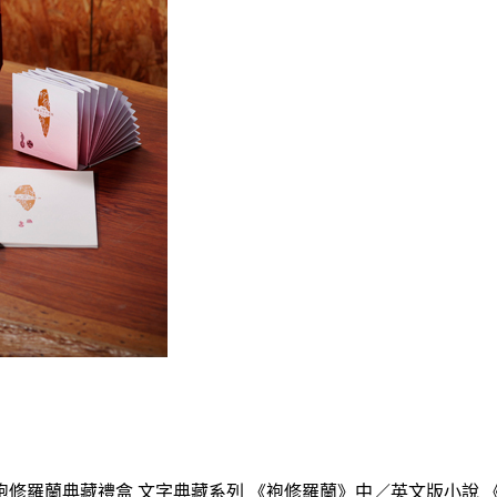
羅蘭典藏禮盒 文字典藏系列 《袍修羅蘭》中／英文版小說 《袍修