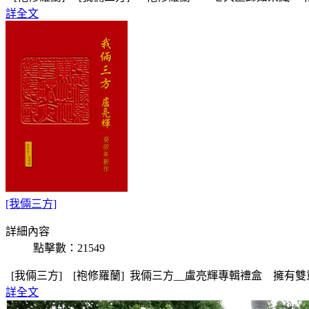
詳全文
[我倆三方]
詳細內容
點擊數：21549
[我倆三方] [袍修羅蘭] 我倆三方__盧亮輝專輯禮盒 擁
詳全文