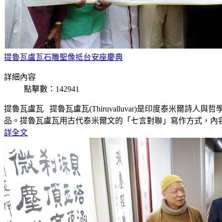
提魯瓦盧瓦石雕聖像抵台安座慶典
詳細內容
點擊數：142941
提魯瓦盧瓦 提魯瓦盧瓦(Thiruvalluvar)是印度泰
品。提魯瓦盧瓦用古代泰米爾文的「七言對聯」寫作方式，內容
詳全文