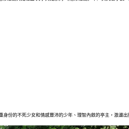
有雙重身份的不死少女和情感豐沛的少年、理智內斂的亭主，激盪出