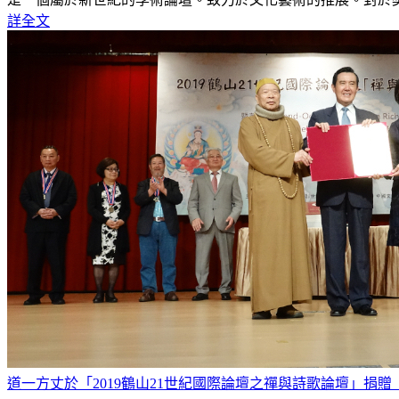
詳全文
道一方丈於「2019鶴山21世紀國際論壇之禪與詩歌論壇」捐